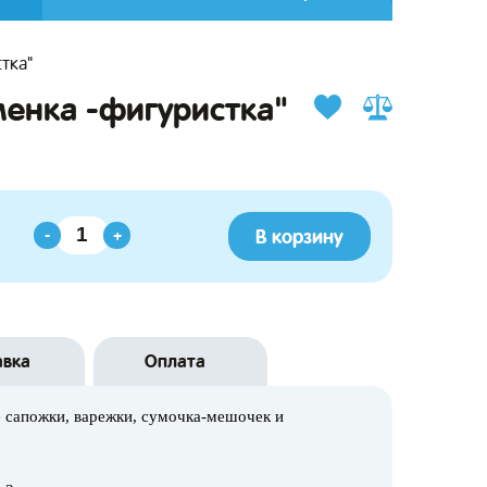
тка"
менка -фигуристка"
В корзину
-
+
авка
Оплата
е сапожки, варежки, сумочка-мешочек и