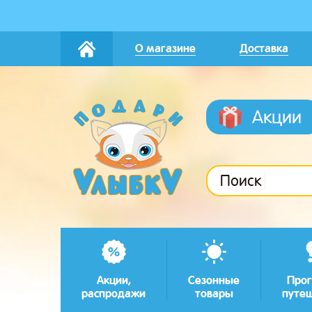
О магазине
Доставка
Акции
Поиск
Акции,
Сезонные
Прог
распродажи
товары
путе