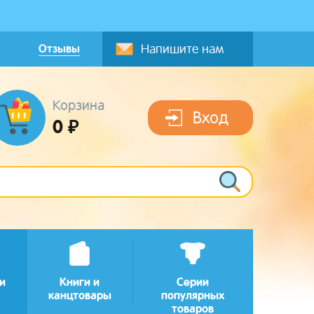
Отзывы
Напишите нам
Корзина
Вход
0 ₽
и
Книги и
Серии
канцтовары
популярных
товаров