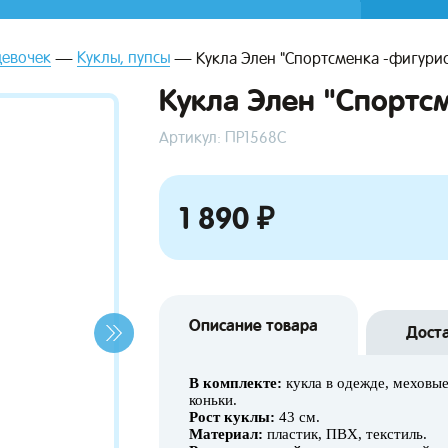
девочек
Куклы, пупсы
Кукла Элен "Спортсменка -фигурис
Кукла Элен "Спортс
Артикул: ПР1568С
1 890 ₽
Описание товара
Дост
В комплекте:
кукла в одежде, меховы
коньки.
Рост куклы:
43 см.
Материал:
пластик, ПВХ, текстиль.