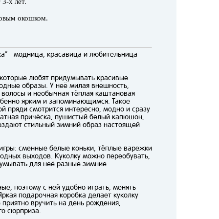
 3-х лет.
ковым окошком.
а” - модница, красавица и любительница
, которые любят придумывать красивые
модные образы. У неё милая внешность,
е волосы и необычная тёплая каштановая
обенно ярким и запоминающимся. Такое
ой пряди смотрится интересно, модно и сразу
ратная причёска, пушистый белый капюшон,
оздают стильный зимний образ настоящей
 игры: сменные белые коньки, тёплые варежки
модных выходов. Куколку можно переобувать,
идумывать для неё разные зимние
ые, поэтому с ней удобно играть, менять
Яркая подарочная коробка делает куколку
 приятно вручить на день рождения,
го сюрприза.