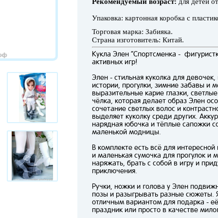
Рекомендуемый возраст:
для детей от
Упаковка: картонная коробка с пласти
Торговая марка: Забияка.
Страна изготовитель: Китай.
Кукла Элен “Спортсменка - фигуристк
активных игр!
Элен - стильная куколка для девочек
истории, прогулки, зимние забавы и 
выразительные карие глазки, светлы
чёлка, которая делает образ Элен ос
сочетание светлых волос и контрастн
выделяет куколку среди других. Акку
нарядная юбочка и тёплые сапожки с
маленькой модницы.
В комплекте есть всё для интересной
и маленькая сумочка для прогулок и 
наряжать, брать с собой в игру и пр
приключения.
Ручки, ножки и голова у Элен подвижн
позы и разыгрывать разные сюжеты. 
отличным вариантом для подарка - её
праздник или просто в качестве мило