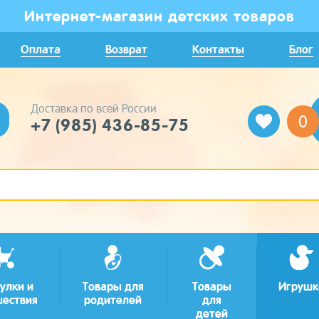
Интернет-магазин детских товаров
Оплата
Возврат
Контакты
Блог
Доставка по всей России
0
+7 (985) 436-85-75
улки и
Товары для
Товары
Игрушк
шествия
родителей
для
детей