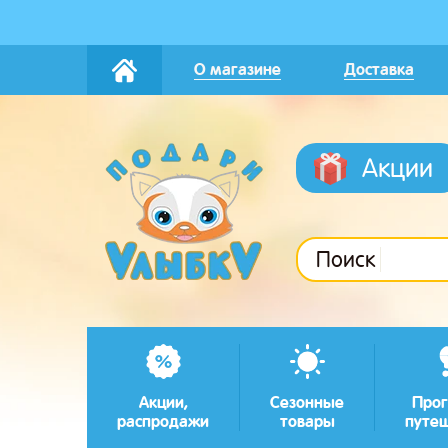
О магазине
Доставка
Акции
Поиск
Акции,
Сезонные
Прог
распродажи
товары
путе