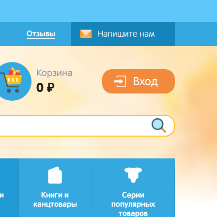
Отзывы
Напишите нам
Корзина
Вход
0 ₽
и
Книги и
Серии
канцтовары
популярных
товаров