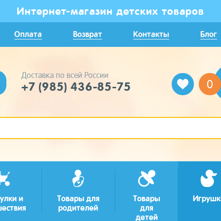
Интернет-магазин детских товаров
Оплата
Возврат
Контакты
Блог
Доставка по всей России
0
+7 (985) 436-85-75
улки и
Товары для
Товары
Игрушк
шествия
родителей
для
детей