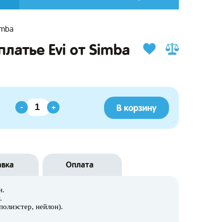
imba
платье Evi от Simba
В корзину
-
+
авка
Оплата
и.
.
полиэстер, нейлон).