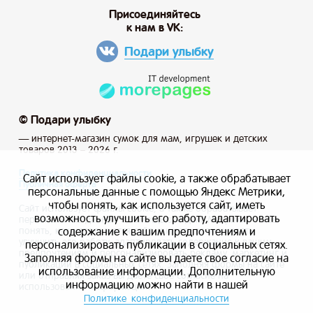
Присоединяйтесь
к нам в VK:
Подари улыбку
© Подари улыбку
— интернет-магазин сумок для мам, игрушек и детских
товаров 2013 – 2026 г.
Политика конфиденциальности
Сайт использует файлы cookie, а также обрабатывает
Публичная оферта
персональные данные с помощью Яндекс Метрики,
чтобы понять, как используется сайт, иметь
Сайт использует файлы cookie, а также обрабатывает
возможность улучшить его работу, адаптировать
персональные данные с помощью Яндекс Метрики, чтобы
содержание к вашим предпочтениям и
понять, как используется сайт, и иметь возможность
улучшить его работу, адаптировать содержание к вашим
персонализировать публикации в социальных сетях.
предпочтениям и персонализировать рекламу, маркетинг и
Заполняя формы на сайте вы даете свое согласие на
публикации в социальных сетях. Заполняя формы на сайте
использование информации. Дополнительную
или отправляя заказ вы даете свое согласие на
информацию можно найти в нашей
использование информации.
Политике конфиденциальности