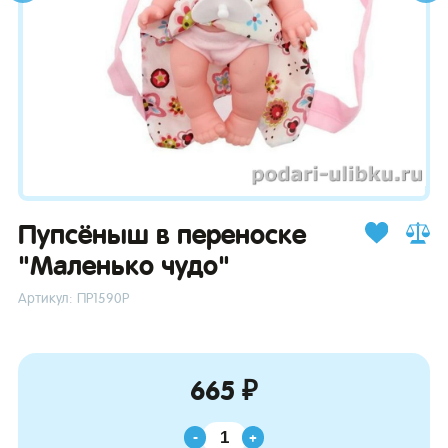
зывы
Пупсёныш в переноске
"Маленько чудо"
Артикул: ПР1590Р
665 ₽
-
+