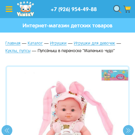
+7 (926) 954-49-88
Интернет-магазин детских товаров
Главная
Каталог
Игрушки
Игрушки для девочек
Куклы, пупсы
Пупсёныш в переноске "Маленько чудо"