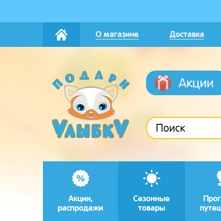
О магазине
Доставка
Акции
Поиск
Акции,
Сезонные
Прог
распродажи
товары
путе