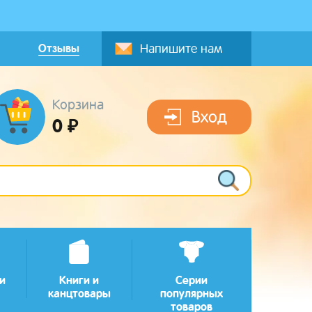
Отзывы
Напишите нам
Корзина
Вход
0 ₽
и
Книги и
Серии
канцтовары
популярных
товаров