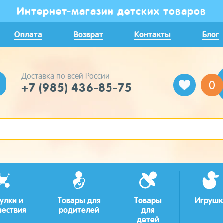
Интернет-магазин детских товаров
Оплата
Возврат
Контакты
Блог
Доставка по всей России
0
+7 (985) 436-85-75
улки и
Товары для
Товары
Игрушк
шествия
родителей
для
детей