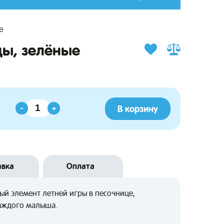
е
цы, зелёные
В корзину
-
+
авка
Оплата
ый элемент летней игры в песочнице,
каждого малыша.