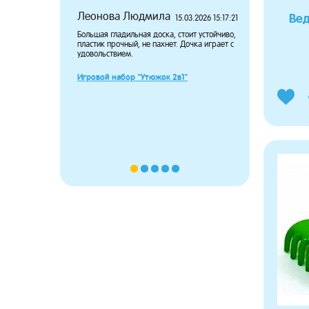
Леонова Людмила
Потапов
Вед
15.03.2026 15:17:21
Большая гладильная доска, стоит устойчиво,
Дочка давн
пластик прочный, не пахнет. Дочка играет с
чтобы носит
удовольствием.
довольны п
большой, н
сидит в пе
Игровой набор "Утюжок 2в1"
ребёнка.
Пупсёныш 