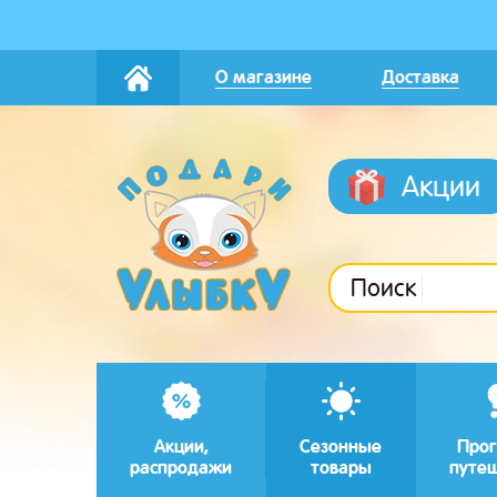
О магазине
Доставка
Акции
Поиск
Акции,
Сезонные
Прог
распродажи
товары
путе