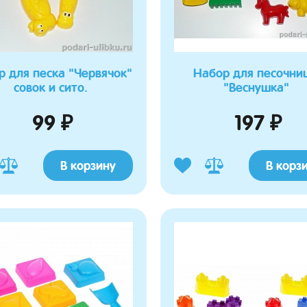
р для песка "Червячок"
Набор для песочни
совок и сито.
"Веснушка"
99 ₽
197 ₽
В корзину
В корз