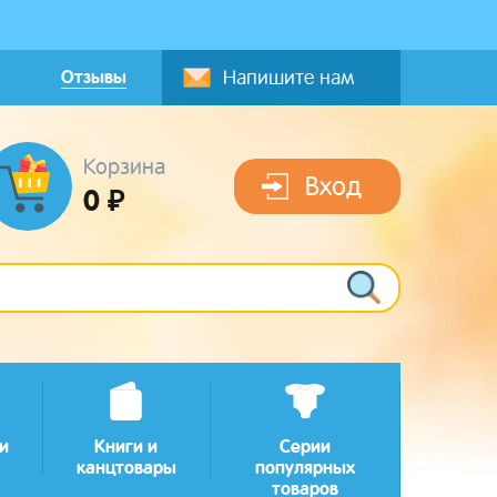
Отзывы
Напишите нам
Корзина
Вход
0 ₽
и
Книги и
Серии
канцтовары
популярных
товаров