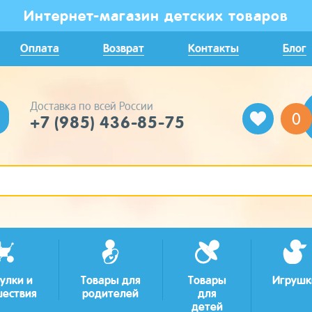
Интернет-магазин детских товаров
Оплата
Возврат
Контакты
Блог
Доставка по всей России
0
+7 (985) 436-85-75
улки и
Товары для
Товары
Игрушк
шествия
родителей
для
детей