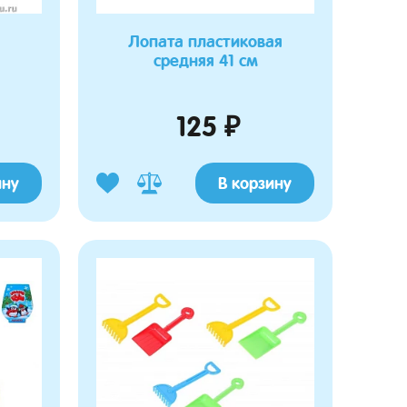
Лопата пластиковая
средняя 41 см
125 ₽
ину
В корзину