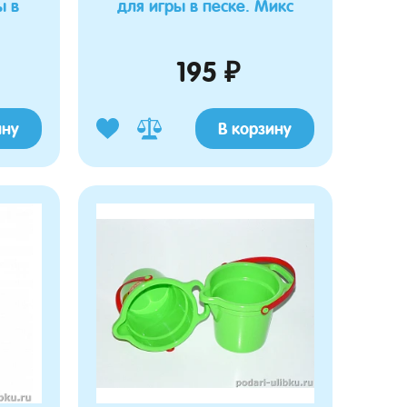
ы в
для игры в песке. Микс
195 ₽
ину
В корзину