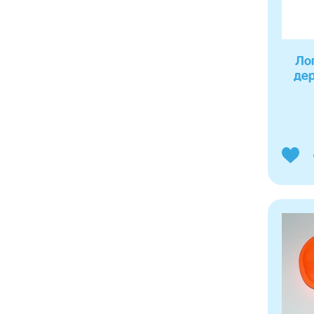
Ло
дер