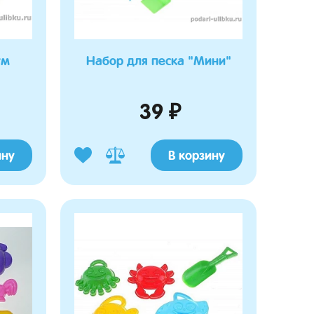
ум
Набор для песка "Мини"
39 ₽
ину
В корзину