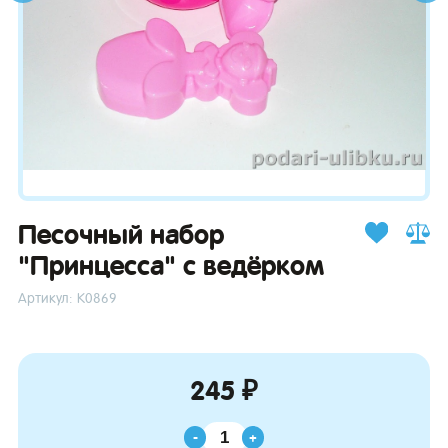
зывы
Песочный набор
"Принцесса" с ведёрком
Артикул: К0869
245 ₽
-
+