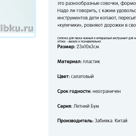
это разнообразные совочки, формоч
Надо ли говорить, с каким удоволь
инструментов дети копают, пересып
«куличики», ровняют дорожки в сво
Ситечко для песка нужный и интересный инструмент для 
оттиск - весело и познавательно!
Размер:
23х10х3см
Материал:
пластик
Цвет:
салатовый
Срок годности:
неограничен
Серия:
Летний Бум
Производитель:
Забияка. Китай