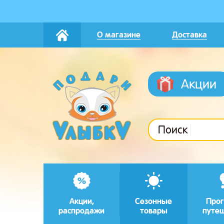
О магазине
Доставка
Акции
Поиск
Акции,
Сезонные
Прог
распродажи
товары
путе