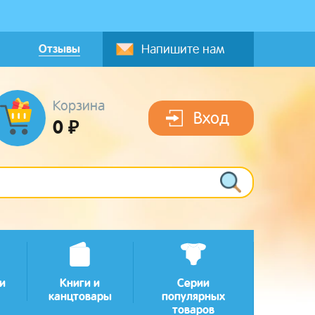
Отзывы
Напишите нам
Корзина
Вход
0 ₽
и
Книги и
Серии
канцтовары
популярных
товаров