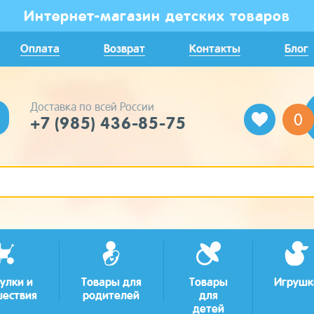
Интернет-магазин детских товаров
Оплата
Возврат
Контакты
Блог
Доставка по всей России
0
+7 (985) 436-85-75
улки и
Товары для
Товары
Игрушк
шествия
родителей
для
детей