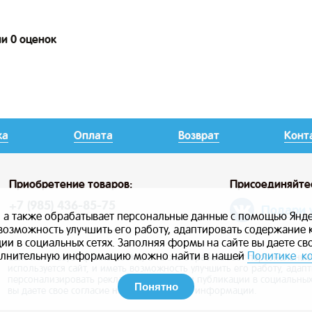
ии 0 оценок
ка
Оплата
Возврат
Конт
Приобретение товаров:
Присоединяйте
+7 (985) 436-85-75
Подари 
, а также обрабатывает персональные данные с помощью Янде
ь возможность улучшить его работу, адаптировать содержание
и в социальных сетях. Заполняя формы на сайте вы даете св
лнительную информацию можно найти в нашей
Политике к
Сайт использует файлы cookie, а также обрабатывает персональны
используется сайт, и иметь возможность улучшить его работу, ада
персонализировать рекламу, маркетинг и публикации в социальных
Понятно
вы даете свое согласие на использование информации.