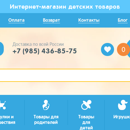
Интернет-магазин детских товаров
Оплата
Возврат
Контакты
Блог
Доставка по всей России
0
+7 (985) 436-85-75
улки и
Товары для
Товары
Игрушк
шествия
родителей
для
детей