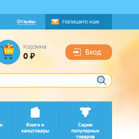
Отзывы
Напишите нам
Корзина
Вход
0 ₽
и
Книги и
Серии
канцтовары
популярных
товаров