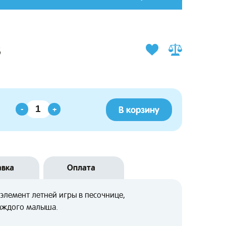
8
В корзину
-
+
авка
Оплата
элемент летней игры в песочнице,
каждого малыша.