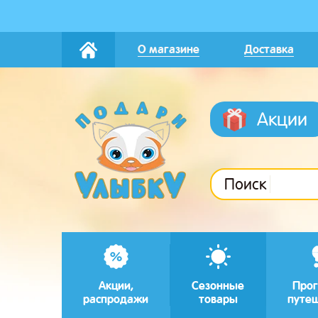
О магазине
Доставка
Акции
Поиск
Акции,
Сезонные
Прог
распродажи
товары
путе