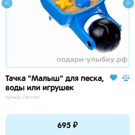
зывы
Тачка "Малыш" для песка,
воды или игрушек
Артикул: ПР0598С
695 ₽