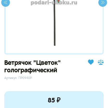
зывы
Ветрячок "Цветок"
голографический
Артикул: ПР0940Р
85 ₽