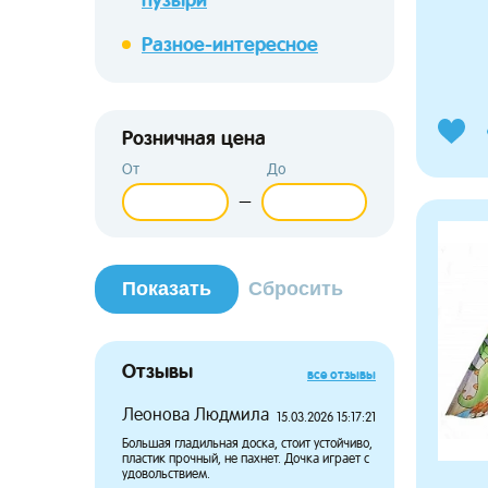
Разное-интересное
Розничная цена
От
До
—
Отзывы
все отзывы
Леонова Людмила
Потапов
15.03.2026 15:17:21
Большая гладильная доска, стоит устойчиво,
Дочка давн
пластик прочный, не пахнет. Дочка играет с
чтобы носит
удовольствием.
довольны п