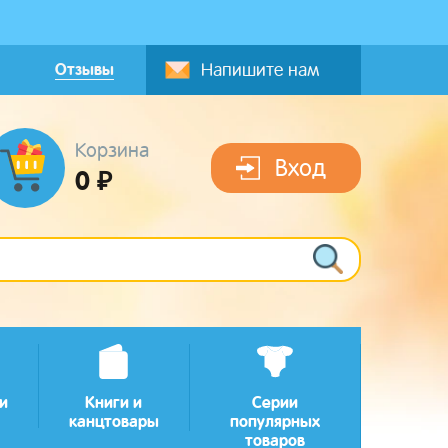
Отзывы
Напишите нам
Корзина
Вход
0 ₽
и
Книги и
Серии
канцтовары
популярных
товаров