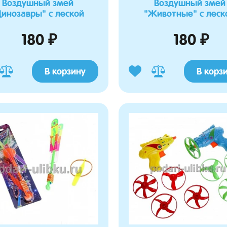
е мелкий, реалистичный, удобно
и теплый.
Воздушный змей
Воздушный змей
реноске и не тяжёлый для
Динозавры" с леской
"Животные" с леск
Матрасик универсальный с отворотом
для санок,колясок, автокресел.
в переноске "Маленько чудо"
180 ₽
180 ₽
В корзину
В корз