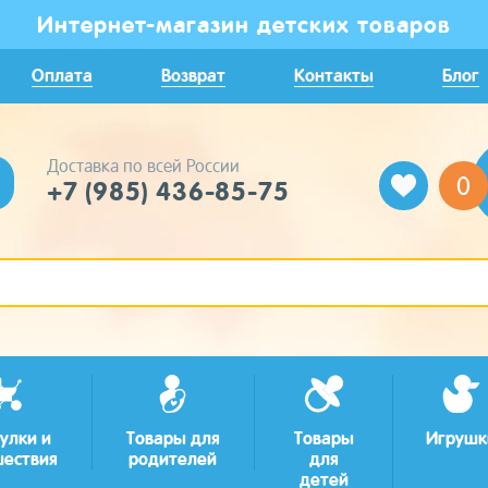
Интернет-магазин детских товаров
Оплата
Возврат
Контакты
Блог
Доставка по всей России
0
+7 (985) 436-85-75
улки и
Товары для
Товары
Игрушк
шествия
родителей
для
детей