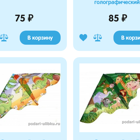
голографический
75 ₽
85 ₽
В корзину
В корз
а Марина
Журавлева Роза
10.03.2026 19:06:15
24.02.2026 20:05:01
о просила такого пупсеныша,
Купила для санок, которые как коляска,
ь в кенгуру и мы остались
отлично вписался, боковушки на матрасике
окупкой. Пупсик достаточно
хорошо бочки ребёнка прикрывают. Мягкий