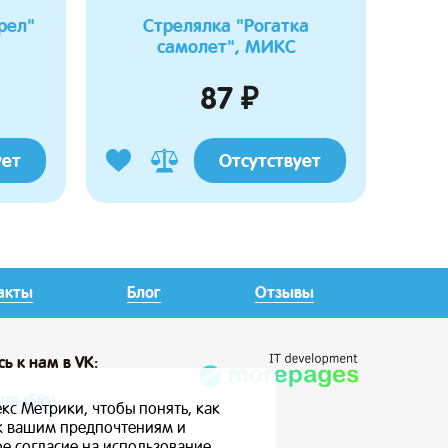
рел"
Стрелялка "Рогатка
самолет", МИКС
87 ₽
ует
Отсутствует
акты
Блог
Отзывы
сь
к нам в VK:
улыбку
кс Метрики, чтобы понять, как
 к вашим предпочтениям и
ое согласие на использование