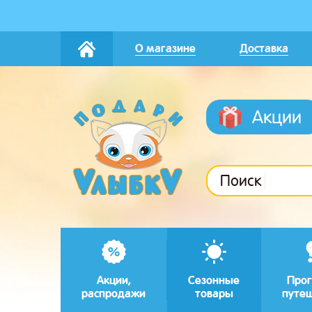
О магазине
Доставка
Акции
Поиск
Акции,
Сезонные
Прог
распродажи
товары
путе