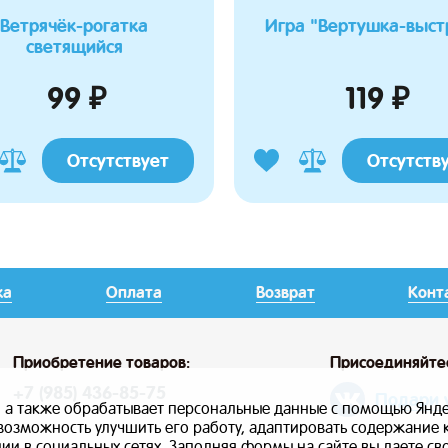
Ветрячёк-рогатка
Игра "Вертушка-выст
светящийся
99 ₽
119 ₽
Отсутствует
Отсутств
ка
Оплата
Возврат
Конт
Приобретение товаров:
Присоединяйте
+7 (985) 436-85-75
Подари 
, а также обрабатывает персональные данные с помощью Янде
ь возможность улучшить его работу, адаптировать содержание
и в социальных сетях. Заполняя формы на сайте вы даете св