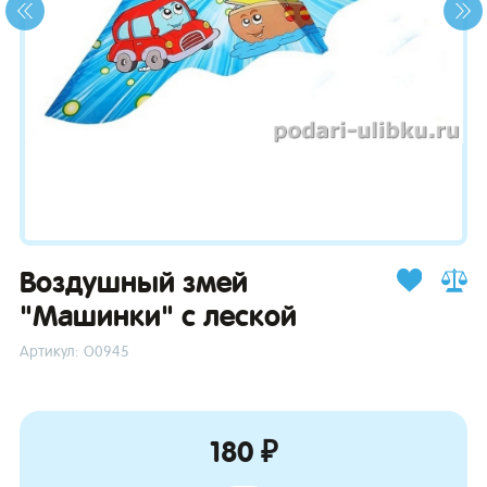
зывы
Воздушный змей
"Машинки" с леской
Артикул: О0945
180 ₽