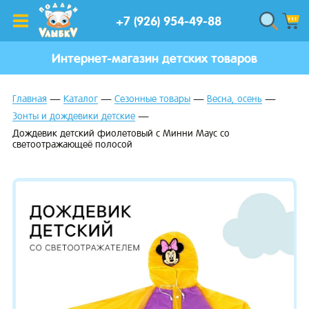
+7 (926) 954-49-88
Интернет-магазин детских товаров
Главная
Каталог
Сезонные товары
Весна, осень
Зонты и дождевики детские
Дождевик детский фиолетовый с Минни Маус со
светоотражающеё полосой