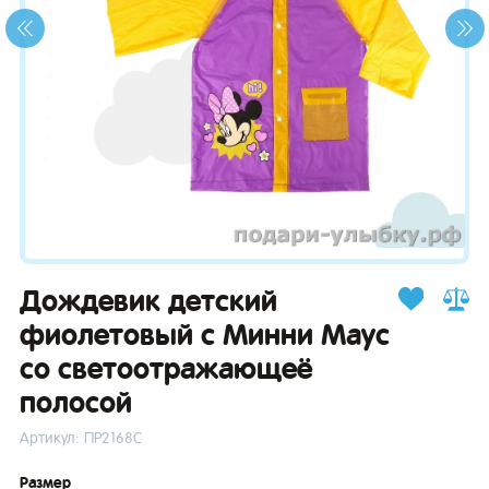
зывы
Дождевик детский
фиолетовый с Минни Маус
со светоотражающеё
полосой
Артикул: ПР2168С
Размер