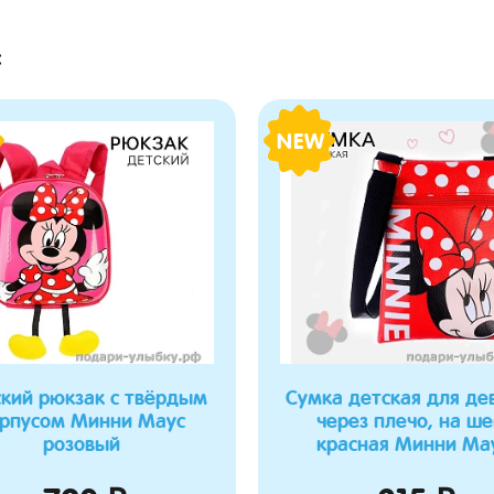
:
NEW
кий рюкзак с твёрдым
Сумка детская для де
рпусом Минни Маус
через плечо, на ш
розовый
красная Минни Ма