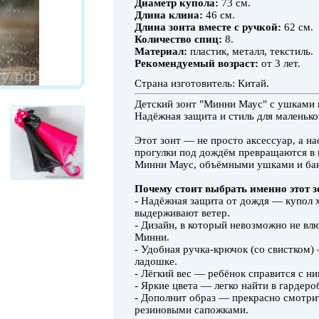
Диаметр купола:
73 см.
Длина клина:
46 см.
Длина зонта вместе с ручкой:
62 см.
Количество спиц:
8.
Материал:
пластик, металл, текстиль.
Рекомендуемый возраст:
от 3 лет.
Страна изготовитель: Китай.
Детский зонт "Минни Маус" с ушками 
Надёжная защита и стиль для маленьк
Этот зонт — не просто аксессуар, а н
прогулки под дождём превращаются в 
Минни Маус, объёмными ушками и бант
Почему стоит выбрать именно этот з
- Надёжная защита от дождя — купол 
выдерживают ветер.
- Дизайн, в который невозможно не вл
Минни.
- Удобная ручка-крючок (со свистком
ладошке.
- Лёгкий вес — ребёнок справится с н
- Яркие цвета — легко найти в гардероб
- Дополнит образ — прекрасно смотри
резиновыми сапожками.