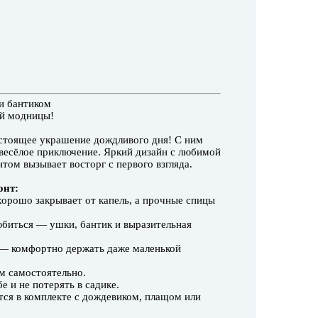
и бантиком
ой модницы!
астоящее украшение дождливого дня! С ним
весёлое приключение. Яркий дизайн с любимой
ом вызывает восторг с первого взгляда.
онт:
хорошо закрывает от капель, а прочные спицы
юбиться — ушки, бантик и выразительная
) — комфортно держать даже маленькой
им самостоятельно.
е и не потерять в садике.
тся в комплекте с дождевиком, плащом или