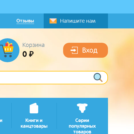
Отзывы
Напишите нам
Корзина
Вход
0 ₽
и
Книги и
Серии
канцтовары
популярных
товаров