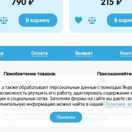
790 ₽
215 ₽
В корзину
В корз
ка
Оплата
Возврат
Конт
Приобретение товаров:
Присоединяйте
+7 (985) 436-85-75
Подари 
, а также обрабатывает персональные данные с помощью Янде
ь возможность улучшить его работу, адаптировать содержание
и в социальных сетях. Заполняя формы на сайте вы даете св
лнительную информацию можно найти в нашей
Политике к
Сайт использует файлы cookie, а также обрабатывает персональны
используется сайт, и иметь возможность улучшить его работу, ада
персонализировать рекламу, маркетинг и публикации в социальных
Понятно
вы даете свое согласие на использование информации.