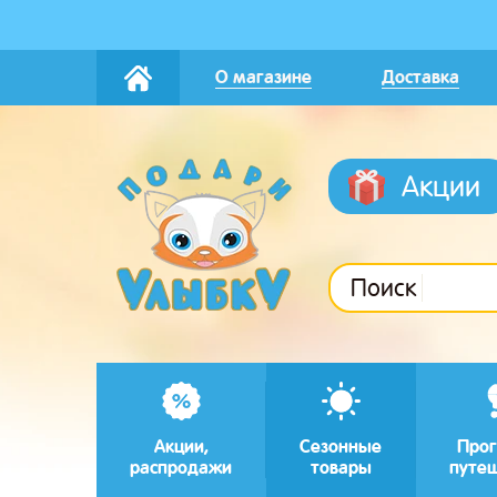
О магазине
Доставка
Акции
Поиск
Акции,
Сезонные
Прог
распродажи
товары
путе