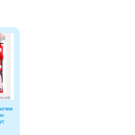
вочки
ею
ус