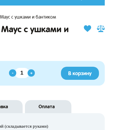
 Маус с ушками и бантиком
 Маус с ушками и
В корзину
-
+
авка
Оплата
й (складывается руками)