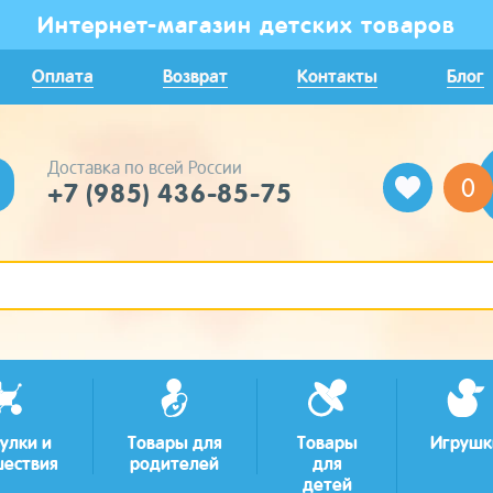
Интернет-магазин детских товаров
Оплата
Возврат
Контакты
Блог
Доставка по всей России
0
+7 (985) 436-85-75
улки и
Товары для
Товары
Игрушк
шествия
родителей
для
детей