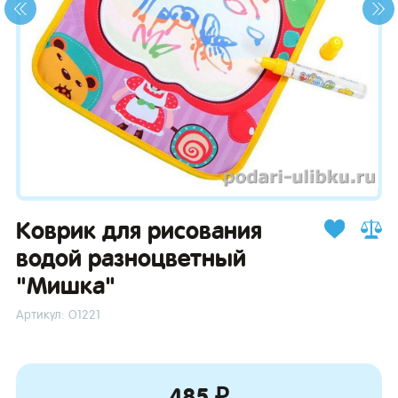
зывы
Коврик для рисования
водой разноцветный
"Мишка"
Артикул: О1221
485 ₽