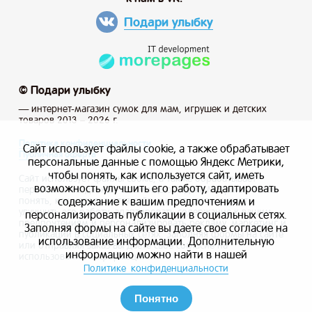
Подари улыбку
© Подари улыбку
— интернет-магазин сумок для мам, игрушек и детских
товаров 2013 – 2026 г.
Политика конфиденциальности
Сайт использует файлы cookie, а также обрабатывает
Публичная оферта
персональные данные с помощью Яндекс Метрики,
чтобы понять, как используется сайт, иметь
Сайт использует файлы cookie, а также обрабатывает
возможность улучшить его работу, адаптировать
персональные данные с помощью Яндекс Метрики, чтобы
содержание к вашим предпочтениям и
понять, как используется сайт, и иметь возможность
улучшить его работу, адаптировать содержание к вашим
персонализировать публикации в социальных сетях.
предпочтениям и персонализировать рекламу, маркетинг и
Заполняя формы на сайте вы даете свое согласие на
публикации в социальных сетях. Заполняя формы на сайте
использование информации. Дополнительную
или отправляя заказ вы даете свое согласие на
информацию можно найти в нашей
использование информации.
Политике конфиденциальности
Понятно