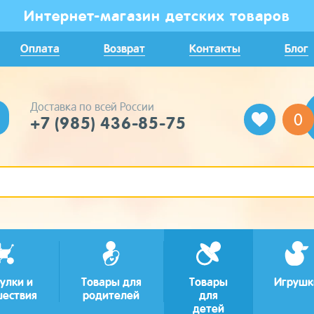
Интернет-магазин детских товаров
Оплата
Возврат
Контакты
Блог
Доставка по всей России
0
+7 (985) 436-85-75
улки и
Товары для
Товары
Игрушк
шествия
родителей
для
детей