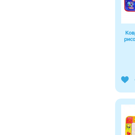
Ков
рис