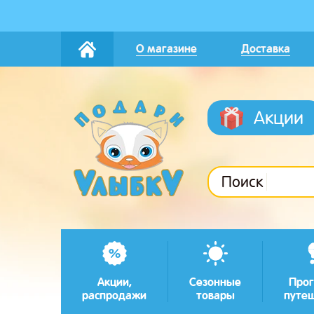
О магазине
Доставка
Акции
Поиск
Акции,
Сезонные
Прог
распродажи
товары
путе