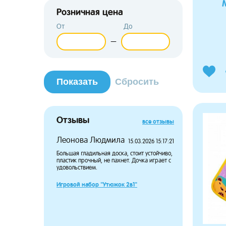
Розничная цена
От
До
—
Отзывы
все отзывы
Леонова Людмила
Потапов
15.03.2026 15:17:21
Большая гладильная доска, стоит устойчиво,
Дочка давн
пластик прочный, не пахнет. Дочка играет с
чтобы носит
удовольствием.
довольны п
большой, н
сидит в пе
Игровой набор "Утюжок 2в1"
ребёнка.
Пупсёныш 