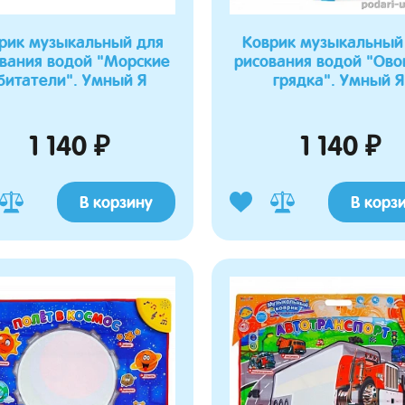
рик музыкальный для
Коврик музыкальный
вания водой "Морские
рисования водой "Ов
битатели". Умный Я
грядка". Умный Я
1 140 ₽
1 140 ₽
В корзину
В корз