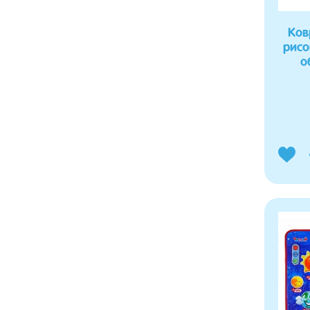
Ков
рисо
о