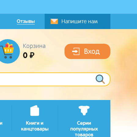
Отзывы
Напишите нам
Корзина
Вход
0 ₽
и
Книги и
Серии
канцтовары
популярных
товаров