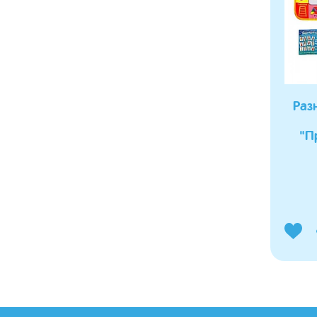
Раз
"П