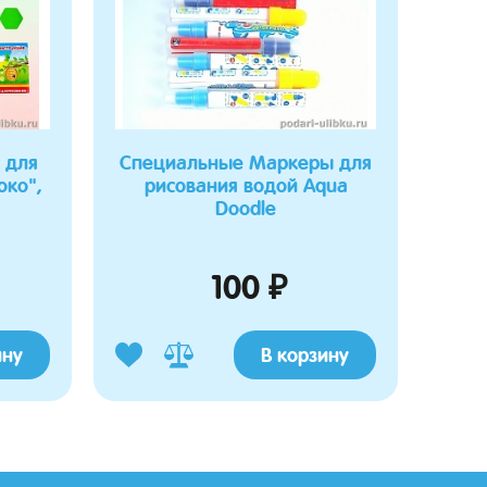
 для
Специальные Маркеры для
око",
рисования водой Aqua
Doodle
100 ₽
ину
В корзину