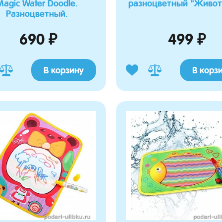
Magic Water Doodle.
разноцветный "Живо
Разноцветный.
690 ₽
499 ₽
В корзину
В корз
а Марина
Журавлева Роза
10.03.2026 19:06:15
24.02.2026 20:05:01
о просила такого пупсеныша,
Купила для санок, которые как коляска,
ь в кенгуру и мы остались
отлично вписался, боковушки на матрасике
окупкой. Пупсик достаточно
хорошо бочки ребёнка прикрывают. Мягкий
е мелкий, реалистичный, удобно
и теплый.
реноске и не тяжёлый для
Матрасик универсальный с отворотом
для санок,колясок, автокресел.
в переноске "Маленько чудо"