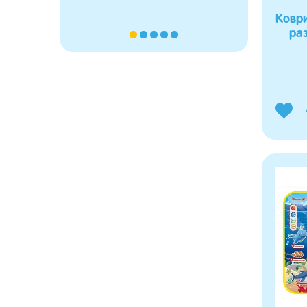
Ковр
ра