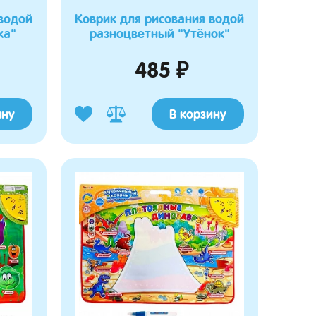
Конструктор-робототе
"Ночной страж"
водой
Коврик для рисования водой
ка"
разноцветный "Утёнок"
485 ₽
ину
В корзину