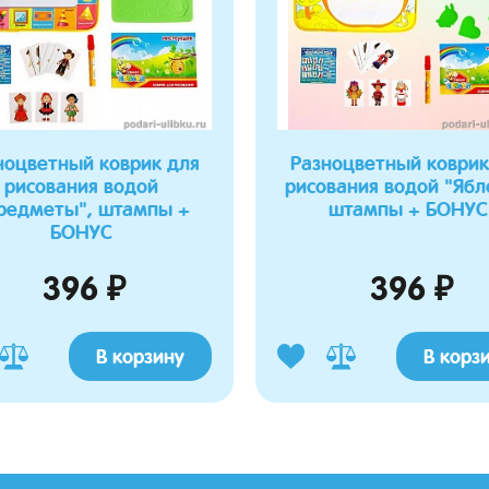
ноцветный коврик для
Разноцветный коврик
рисования водой
рисования водой "Ябл
редметы", штампы +
штампы + БОНУС
БОНУС
396 ₽
396 ₽
В корзину
В корз