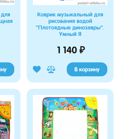
 для
Коврик музыкальный для
ощная
рисования водой
"Плотоядные динозавры".
Умный Я
1 140 ₽
ину
В корзину