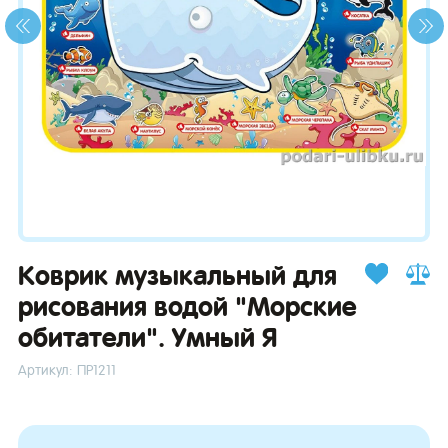
зывы
Коврик музыкальный для
рисования водой "Морские
обитатели". Умный Я
Артикул: ПР1211