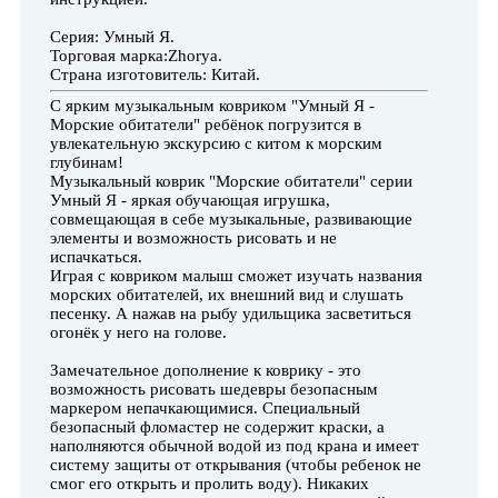
Серия: Умный Я.
Торговая марка:Zhorya.
Страна изготовитель: Китай.
C ярким музыкальным ковриком "Умный Я -
Морские обитатели" ребёнок погрузится в
увлекательную экскурсию с китом к морским
глубинам!
Музыкальный коврик "Морские обитатели" серии
Умный Я - яркая обучающая игрушка,
совмещающая в себе музыкальные, развивающие
элементы и возможность рисовать и не
испачкаться.
Играя с ковриком малыш сможет изучать названия
морских обитателей, их внешний вид и слушать
песенку. А нажав на рыбу удильщика засветиться
огонёк у него на голове.
Замечательное дополнение к коврику - это
возможность рисовать шедевры безопасным
маркером непачкающимися. Специальный
безопасный фломастер не содержит краски, а
наполняются обычной водой из под крана и имеет
систему защиты от открывания (чтобы ребенок не
смог его открыть и пролить воду). Никаких