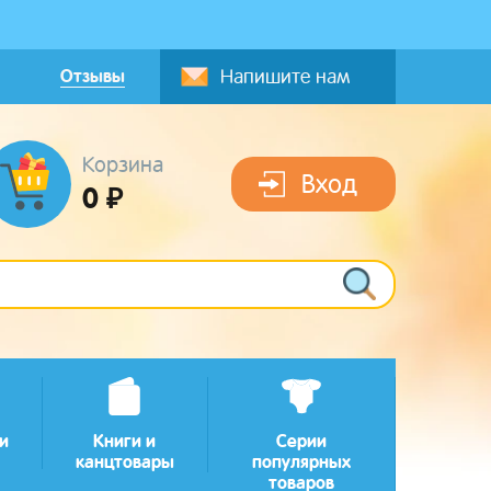
Отзывы
Напишите нам
Корзина
Вход
0 ₽
и
Книги и
Серии
канцтовары
популярных
товаров