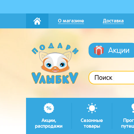
О магазине
Доставка
Акции
Поиск
Акции,
Сезонные
Прог
распродажи
товары
путе