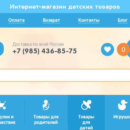
Интернет-магазин детских товаров
Оплата
Возврат
Контакты
Блог
Доставка по всей России
0
+7 (985) 436-85-75
улки и
Товары для
Товары
Игрушк
шествия
родителей
для
детей