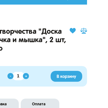
творчества "Доска
чка и мышка", 2 шт,
о
В корзину
-
+
авка
Оплата