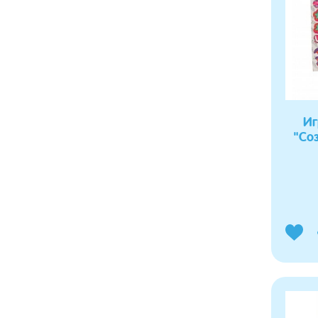
Иг
"Со