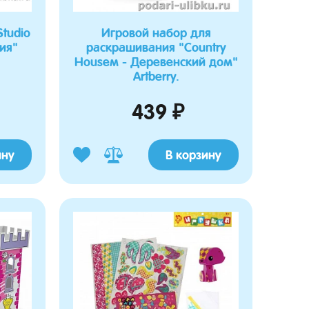
Конструктор-робототе
"Ночной страж"
Studio
Игровой набор для
ия"
раскрашивания "Country
Houseм - Деревенский дом"
Artberry.
439 ₽
ину
В корзину