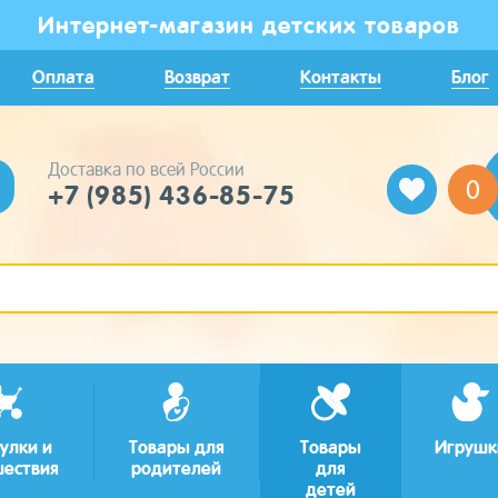
Интернет-магазин детских товаров
Оплата
Возврат
Контакты
Блог
Доставка по всей России
0
+7 (985) 436-85-75
улки и
Товары для
Товары
Игрушк
шествия
родителей
для
детей