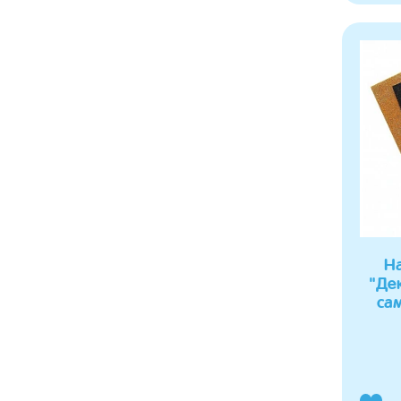
На
"Де
са