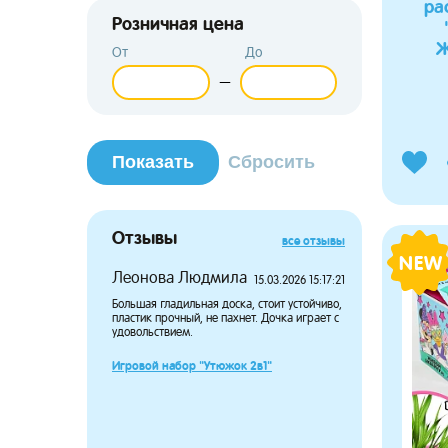
ра
Розничная цена
Ж
От
До
—
Отзывы
все отзывы
NEW
Леонова Людмила
Потапов
15.03.2026 15:17:21
Большая гладильная доска, стоит устойчиво,
Дочка давн
пластик прочный, не пахнет. Дочка играет с
чтобы носит
удовольствием.
довольны п
большой, н
сидит в пе
Игровой набор "Утюжок 2в1"
ребёнка.
Пупсёныш 