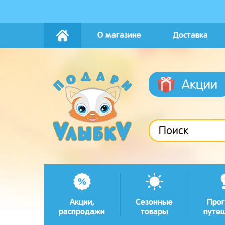
О магазине
Доставка
Акции
Поиск
Акции,
Сезонные
Прог
распродажи
товары
путе