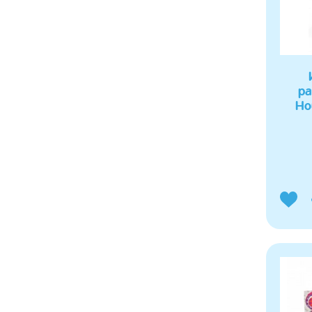
ра
Ho