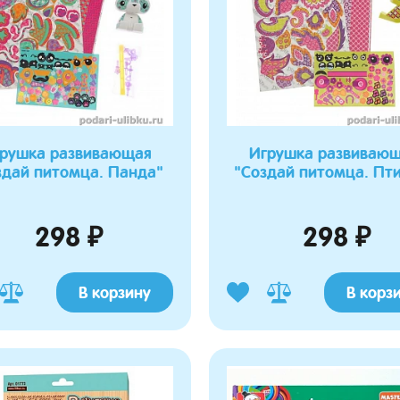
рушка развивающая
Игрушка развиваю
здай питомца. Панда"
"Создай питомца. Пт
298 ₽
298 ₽
В корзину
В корз