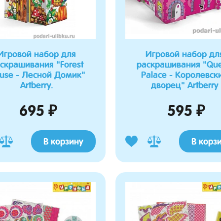
Игровой набор для
Игровой набор дл
скрашивания "Forest
раскрашивания "Qu
use - Лесной Домик"
Palace - Королевск
Artberry.
дворец" Artberry
695 ₽
595 ₽
В корзину
В корз