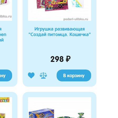
я
Игрушка развивающая
een
"Создай питомца. Кошечка"
ий
298 ₽
ину
В корзину