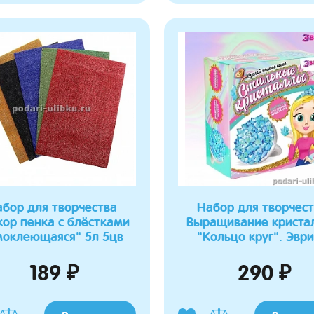
бор для творчества
Набор для творчес
кор пенка с блёстками
Выращивание криста
моклеющаяся" 5л 5цв
"Кольцо круг". Эвр
189 ₽
290 ₽