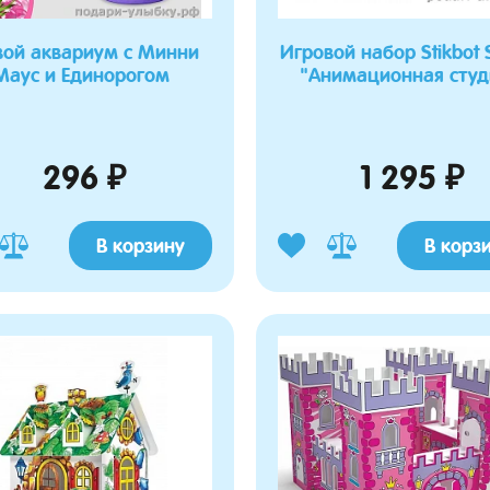
ой аквариум с Минни
Игровой набор Stikbot 
Маус и Единорогом
"Анимационная студ
296 ₽
1 295 ₽
В корзину
В корз