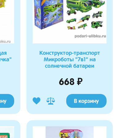
щая
Конструктор-транспорт
ичка"
Микроботы "7в1" на
солнечной батареи
668 ₽
ину
В корзину