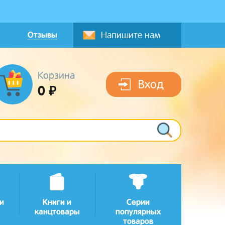
Отзывы
Напишите нам
Корзина
Вход
0 ₽
и
Книги и
Серии
канцтовары
популярных
товаров