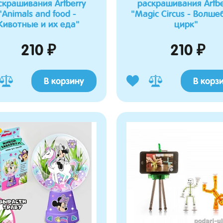
скрашивания Artberry
раскрашивания Artbe
"Animals and food -
"Magic Circus - Волш
ивотные и их еда"
цирк"
210 ₽
210 ₽
В корзину
В корз
а Марина
Журавлева Роза
10.03.2026 19:06:15
24.02.2026 20:05:01
о просила такого пупсеныша,
Купила для санок, которые как коляска,
ь в кенгуру и мы остались
отлично вписался, боковушки на матрасике
окупкой. Пупсик достаточно
хорошо бочки ребёнка прикрывают. Мягкий
е мелкий, реалистичный, удобно
и теплый.
реноске и не тяжёлый для
Матрасик универсальный с отворотом
для санок,колясок, автокресел.
в переноске "Маленько чудо"