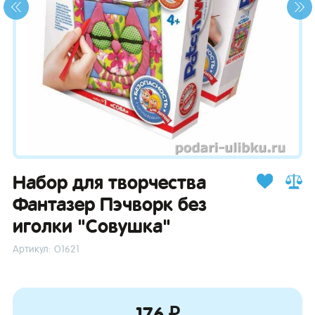
зывы
Набор для творчества
Фантазер Пэчворк без
иголки "Совушка"
Артикул: О1621
176 ₽