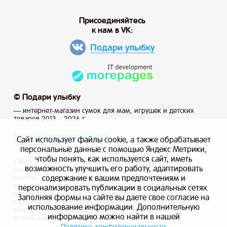
Присоединяйтесь
к нам в VK:
Подари улыбку
© Подари улыбку
— интернет-магазин сумок для мам, игрушек и детских
товаров 2013 – 2026 г.
Политика конфиденциальности
Сайт использует файлы cookie, а также обрабатывает
Публичная оферта
персональные данные с помощью Яндекс Метрики,
чтобы понять, как используется сайт, иметь
Сайт использует файлы cookie, а также обрабатывает
возможность улучшить его работу, адаптировать
персональные данные с помощью Яндекс Метрики, чтобы
содержание к вашим предпочтениям и
понять, как используется сайт, и иметь возможность
улучшить его работу, адаптировать содержание к вашим
персонализировать публикации в социальных сетях.
предпочтениям и персонализировать рекламу, маркетинг и
Заполняя формы на сайте вы даете свое согласие на
публикации в социальных сетях. Заполняя формы на сайте
использование информации. Дополнительную
или отправляя заказ вы даете свое согласие на
информацию можно найти в нашей
использование информации.
Политике конфиденциальности