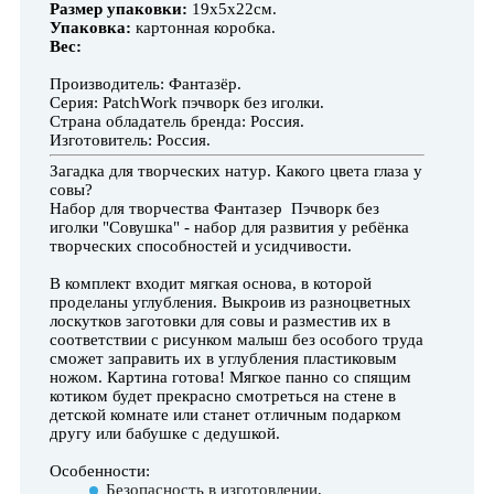
Размер упаковки:
19х5х22см.
Упаковка:
картонная коробка.
Вес:
Производитель: Фантазёр.
Серия: PatchWork пэчворк без иголки.
Страна обладатель бренда: Россия.
Изготовитель: Россия.
Загадка для творческих натур. Какого цвета глаза у
совы?
Набор для творчества Фантазер Пэчворк без
иголки "Совушка" - набор для развития у ребёнка
творческих способностей и усидчивости.
В комплект входит мягкая основа, в которой
проделаны углубления. Выкроив из разноцветных
лоскутков заготовки для совы и разместив их в
соответствии с рисунком малыш без особого труда
сможет заправить их в углубления пластиковым
ножом. Картина готова! Мягкое панно со спящим
котиком будет прекрасно смотреться на стене в
детской комнате или станет отличным подарком
другу или бабушке с дедушкой.
Особенности:
Безопасность в изготовлении,