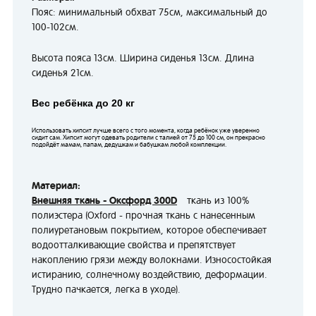
Пояс: минимальный обхват 75см, максимальный до
100-102см.
Высота пояса 13см. Ширина сиденья 13см. Длина
сиденья 21см.
Вес ребёнка до 20 кг
Использовать хипсит лучше всего с того момента, когда ребёнок уже уверенно
сидит сам. Хипсит могут одевать родители с талией от 75 до 100 см, он прекрасно
подойдёт мамам, папам, дедушкам и бабушкам любой комплекции.
Материал:
Внешняя ткань - Оксфорд 300D
ткань из 100%
полиэстера (Oxford - прочная ткaнь с нанесенным
полиуретановым покрытием, которое обеспечивает
водоотталкивающие свойства и препятствует
накоплению грязи между волокнами. Износостойкая
истиранию, солнечному воздействию, деформации.
Трудно пачкается, легка в уходе).