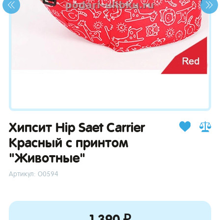
зывы
Хипсит Hip Saet Carrier
Красный с принтом
"Животные"
Артикул: О0594
1 390 ₽