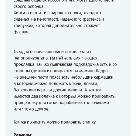
среднем отделах позвоночника могут удобно нести
своего ребенка.
Хипсит состоит из широкого пояса, твёрдого
сиденья (не пенопласт), надёжного фастекса и
«липучки», которая дополнительно страхует
фастекс.
Твёрдая основа сиденья изготовлена из
пенополиуретана. На ней есть смягчающая
прокладка. Так же смягчаюзая подкладочка есть и со
стороны где хипсит опирается на мамино бедро
На внешней части пояса есть небольшие кармашки,
в которые можно положить ключи, деньги,
банковские карты и другие мелочи. А так же
имеются два колечка к которым можно прикрепить
прищепочку для соски, карабинчик с ключиками
или что-то другое.
Так же к хипситу можно прикрепть спинку.
Размеры: