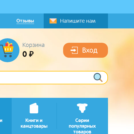
Отзывы
Напишите нам
Корзина
Вход
0 ₽
и
Книги и
Серии
канцтовары
популярных
товаров