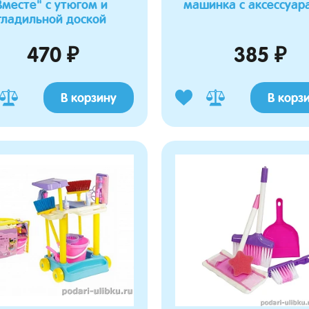
Вместе" с утюгом и
машинка с аксессуар
гладильной доской
470 ₽
385 ₽
В корзину
В корз
а Марина
Журавлева Роза
10.03.2026 19:06:15
24.02.2026 20:05:01
о просила такого пупсеныша,
Купила для санок, которые как коляска,
ь в кенгуру и мы остались
отлично вписался, боковушки на матрасике
окупкой. Пупсик достаточно
хорошо бочки ребёнка прикрывают. Мягкий
е мелкий, реалистичный, удобно
и теплый.
реноске и не тяжёлый для
Матрасик универсальный с отворотом
для санок,колясок, автокресел.
в переноске "Маленько чудо"