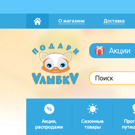
О магазине
Доставка
Акции
Поиск
Акции,
Сезонные
Прог
распродажи
товары
путе