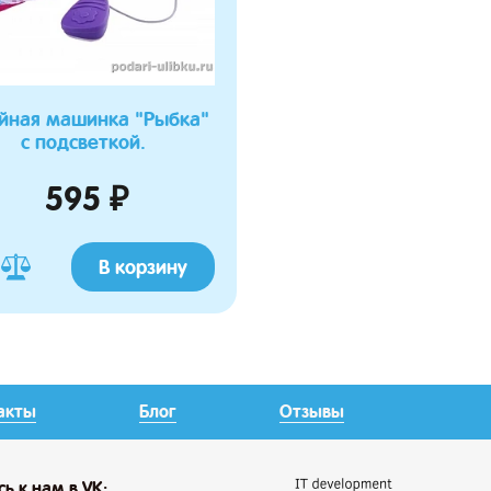
йная машинка "Рыбка"
с подсветкой.
595 ₽
В корзину
акты
Блог
Отзывы
сь
к нам в VK: