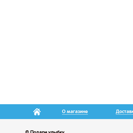
О магазине
Достав
© Подари улыбку