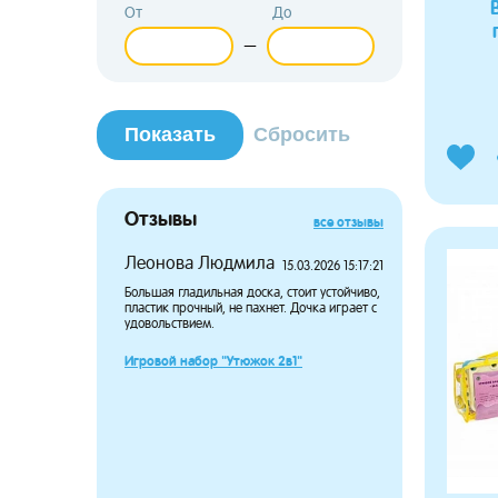
От
До
—
Отзывы
все отзывы
Леонова Людмила
Потапов
15.03.2026 15:17:21
Большая гладильная доска, стоит устойчиво,
Дочка давн
пластик прочный, не пахнет. Дочка играет с
чтобы носит
удовольствием.
довольны п
большой, н
сидит в пе
Игровой набор "Утюжок 2в1"
ребёнка.
Пупсёныш 