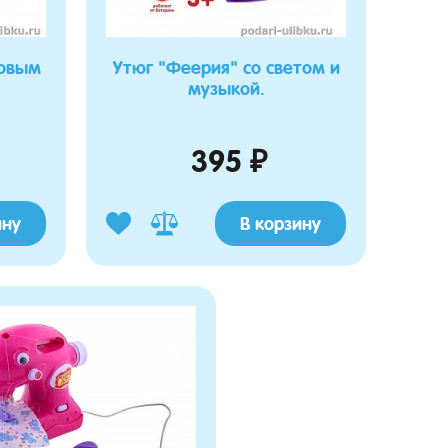
товым
Утюг "Феерия" со светом и
музыкой.
395 ₽
ину
В корзину