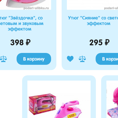
тюг "Звёздочка", со
Утюг "Сияние" со све
ветовым и звуковым
эффектом
эффектом
398 ₽
295 ₽
В корзину
В корз