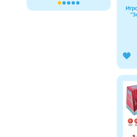
Игро
"З