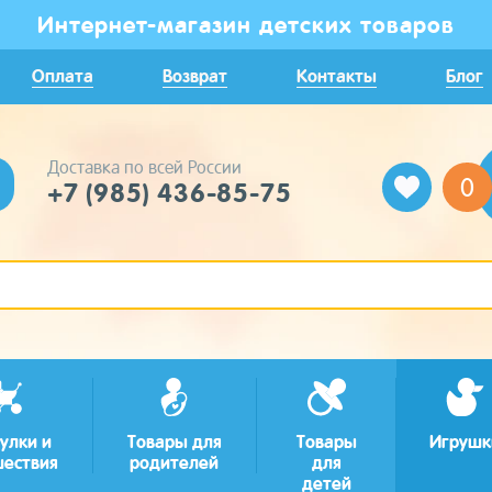
Интернет-магазин детских товаров
Оплата
Возврат
Контакты
Блог
Доставка по всей России
0
+7 (985) 436-85-75
улки и
Товары для
Товары
Игрушк
шествия
родителей
для
детей