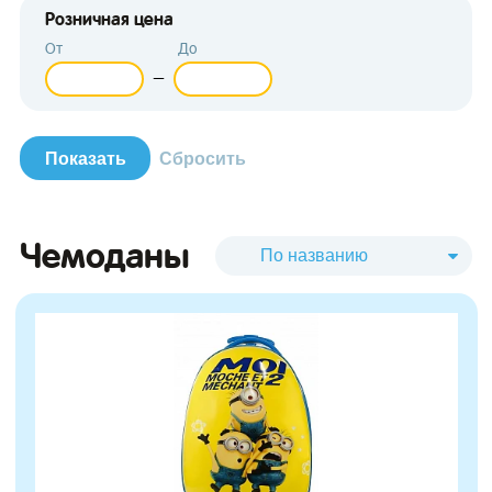
Розничная цена
От
До
—
зывы
Чемоданы