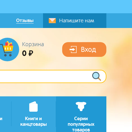
Отзывы
Напишите нам
Корзина
Вход
0 ₽
и
Книги и
Серии
канцтовары
популярных
товаров