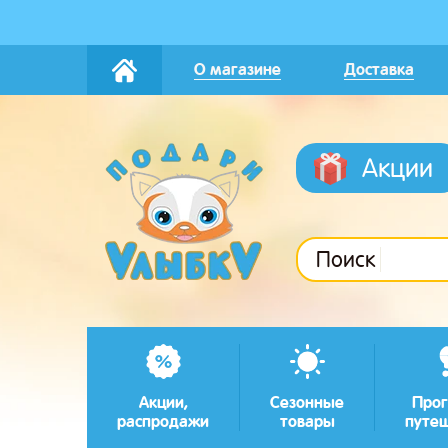
О магазине
Доставка
Акции
Поиск
Акции,
Сезонные
Прог
распродажи
товары
путе