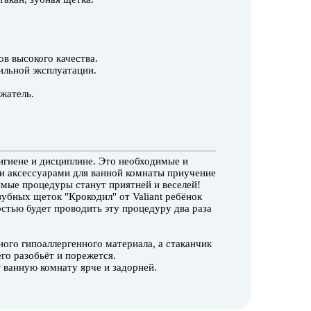
в высокого качества.
ильной эксплуатации.
ржатель.
гигиене и дисциплине. Это необходимые и
и аксессуарами для ванной комнаты приучение
бимые процедуры станут приятней и веселей!
зубных щеток "Крокодил" от Valiant ребёнок
остью будет проводить эту процедуру два раза
ного гипоаллергенного материала, а стаканчик
его разобьёт и порежется.
т ванную комнату ярче и задорней.