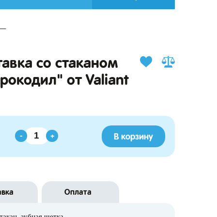
тавка со стаканом
рокодил" от Valiant
В корзину
-
+
авка
Оплата
такан, зубная щетка.