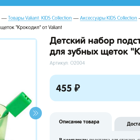
Товары Valiant: KIDS Collection
Аксессуары KIDS Collection
щеток "Крокодил" от Valiant
Детский набор подс
для зубных щеток "К
Артикул: О2004
455 ₽
Описание товара
Дост
В комплекте:
подставка для стакана, с