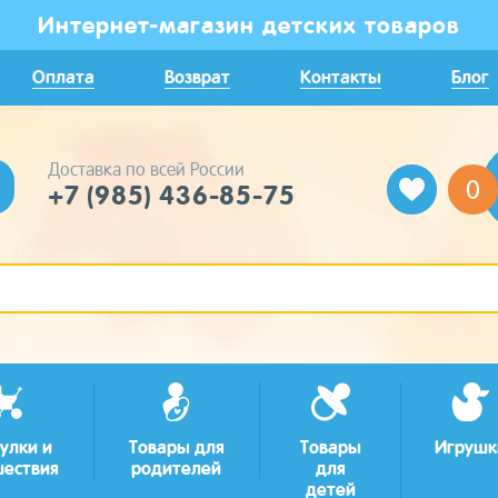
Интернет-магазин детских товаров
Оплата
Возврат
Контакты
Блог
Доставка по всей России
0
+7 (985) 436-85-75
улки и
Товары для
Товары
Игрушк
шествия
родителей
для
детей