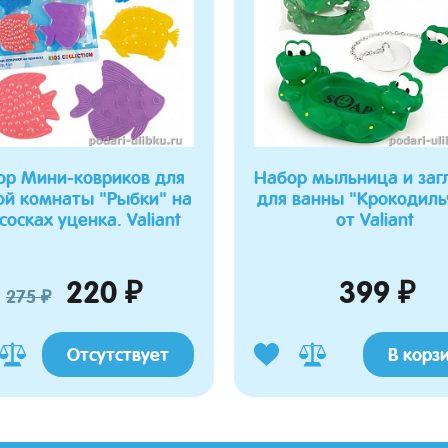
ор Мини-ковриков для
Набор мыльница и заг
ой комнаты "Рыбки" на
для ванны "Крокодиль
сосках уценка. Valiant
от Valiant
220 ₽
399 ₽
275 ₽
Отсутствует
В корз