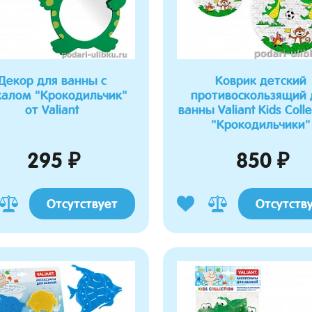
Декор для ванны с
Коврик детский
калом "Крокодильчик"
противоскользящий 
от Valiant
ванны Valiant Kids Colle
"Крокодильчики"
295 ₽
850 ₽
Отсутствует
Отсутств