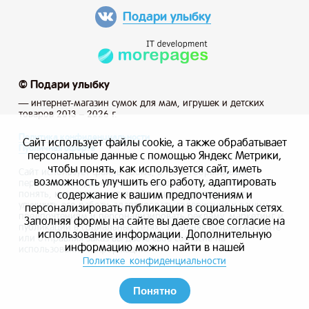
Подари улыбку
© Подари улыбку
— интернет-магазин сумок для мам, игрушек и детских
товаров 2013 – 2026 г.
Политика конфиденциальности
Сайт использует файлы cookie, а также обрабатывает
Публичная оферта
персональные данные с помощью Яндекс Метрики,
чтобы понять, как используется сайт, иметь
Сайт использует файлы cookie, а также обрабатывает
возможность улучшить его работу, адаптировать
персональные данные с помощью Яндекс Метрики, чтобы
содержание к вашим предпочтениям и
понять, как используется сайт, и иметь возможность
улучшить его работу, адаптировать содержание к вашим
персонализировать публикации в социальных сетях.
предпочтениям и персонализировать рекламу, маркетинг и
Заполняя формы на сайте вы даете свое согласие на
публикации в социальных сетях. Заполняя формы на сайте
использование информации. Дополнительную
или отправляя заказ вы даете свое согласие на
информацию можно найти в нашей
использование информации.
Политике конфиденциальности
Понятно