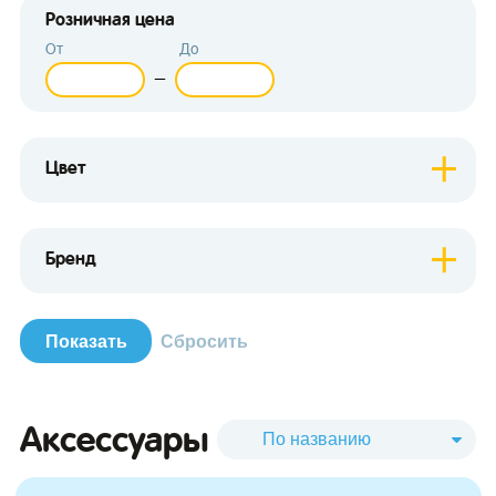
Розничная цена
От
До
—
Цвет
зывы
Бренд
Аксессуары