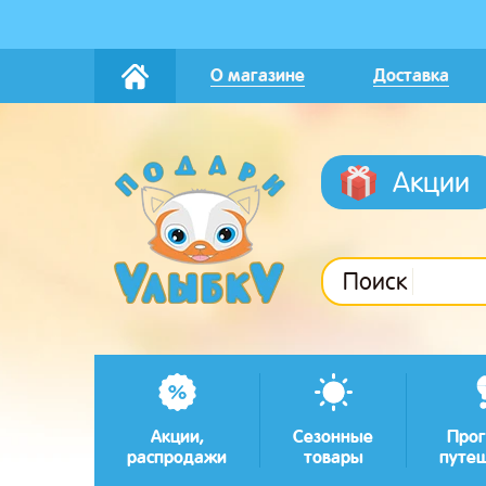
О магазине
Доставка
Акции
Поиск
Акции,
Сезонные
Прог
распродажи
товары
путе