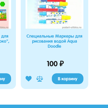
 для
Специальные Маркеры для
око",
рисования водой Aqua
Doodle
100 ₽
ину
В корзину