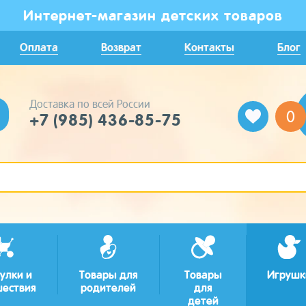
Интернет-магазин детских товаров
Оплата
Возврат
Контакты
Блог
Доставка по всей России
0
+7 (985) 436-85-75
улки и
Товары для
Товары
Игрушк
шествия
родителей
для
детей