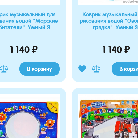
рик музыкальный для
Коврик музыкальный
вания водой "Морские
рисования водой "Ов
битатели". Умный Я
грядка". Умный Я
1 140 ₽
1 140 ₽
В корзину
В корз