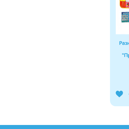
Раз
"П