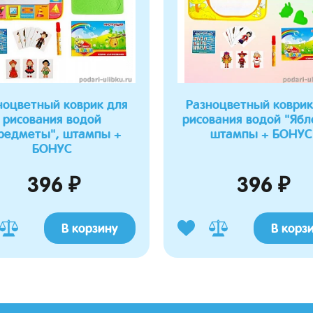
ноцветный коврик для
Разноцветный коврик
рисования водой
рисования водой "Ябл
редметы", штампы +
штампы + БОНУС
БОНУС
396 ₽
396 ₽
В корзину
В корз