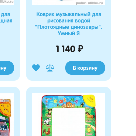
 для
Коврик музыкальный для
ощная
рисования водой
"Плотоядные динозавры".
Умный Я
1 140 ₽
ину
В корзину