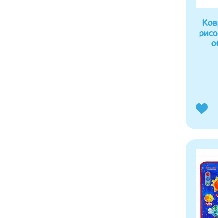
Ков
рисо
о