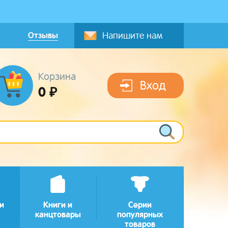
Отзывы
Напишите нам
Корзина
Вход
0 ₽
и
Книги и
Серии
канцтовары
популярных
товаров