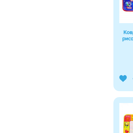
Ков
рис