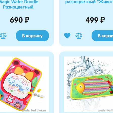
Magic Water Doodle.
разноцветный "Живо
Разноцветный.
690 ₽
499 ₽
В корзину
В корз
а Марина
Журавлева Роза
10.03.2026 19:06:15
24.02.2026 20:05:01
о просила такого пупсеныша,
Купила для санок, которые как коляска,
ь в кенгуру и мы остались
отлично вписался, боковушки на матрасике