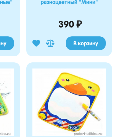
тные"
разноцветный "Мини"
390 ₽
ину
В корзину
Прохорова Фрида
Наумов
19.02.2026 16:43:41
Константин
ПлюсыБольшой, мягкий,
приятный.Довольна.Фрида, спасибо