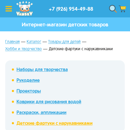
+7 (926) 954-49-88
Интернет-магазин детских товаров
Главная
Каталог
Товары для детей
Хобби и творчество
Детские фартуки с нарукавниками
Наборы для творчества
Рукоделие
Проекторы
Коврики для рисования водой
Раскраски, аппликации
Детские фартуки с нарукавниками