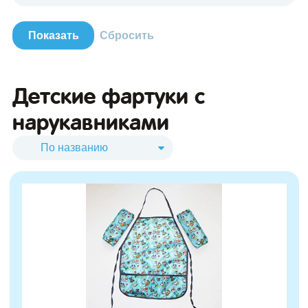
Детские фартуки с
зывы
нарукавниками