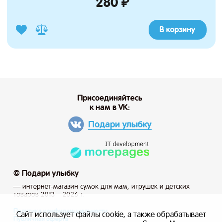
280 ₽
В корзину
Присоединяйтесь
к нам в VK:
Подари улыбку
© Подари улыбку
— интернет-магазин сумок для мам, игрушек и детских
товаров 2013 – 2026 г.
Политика конфиденциальности
Сайт использует файлы cookie, а также обрабатывает
Публичная оферта